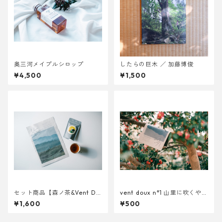
奥三河メイプルシロップ
したらの巨木 ／ 加藤博俊
¥4,500
¥1,500
セット商品【森ノ茶&Vent Do
vent doux n°1 山里に吹くやさ
ux】
しい風
¥1,600
¥500