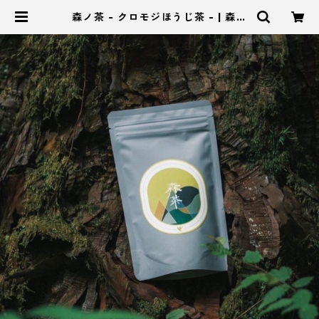
森ノ茶 - クロモジほうじ茶 - | 森の
セレクトコンセプトショップ noix -
ノワ-