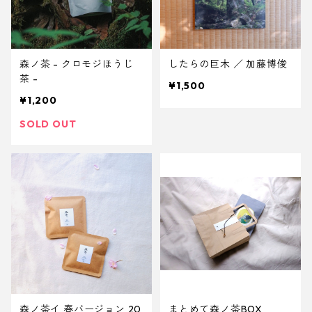
森ノ茶 - クロモジほうじ
したらの巨木 ／ 加藤博俊
茶 -
¥1,500
¥1,200
SOLD OUT
森ノ茶イ 春バージョン 20
まとめて森ノ茶BOX